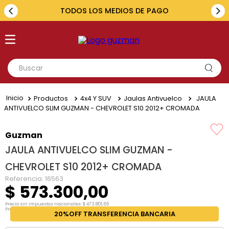
TODOS LOS MEDIOS DE PAGO
Buscar
TÉRMINOS MÁS BUSCADOS
Productos
4x4 Y SUV
Jaulas Antivuelco
JAULA
1
.
toyota
ANTIVUELCO SLIM GUZMAN - CHEVROLET S10 2012+ CROMADA
2
.
renault
Guzman
3
.
amarok
JAULA ANTIVUELCO SLIM GUZMAN -
4
.
fiat
CHEVROLET S10 2012+ CROMADA
5
.
chevrolet
Referencia
:
16563
$
573
.
300
,
00
Precio sin impuestos nacionales:
$
473
.
801
,
65
Precio por unidad:
$
473
.
801
,
65
20%OFF TRANSFERENCIA BANCARIA