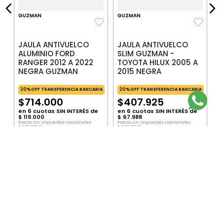
GUZMAN
GUZMAN
JAULA ANTIVUELCO
JAULA ANTIVUELCO
ALUMINIO FORD
SLIM GUZMAN -
RANGER 2012 A 2022
TOYOTA HILUX 2005 A
NEGRA GUZMAN
2015 NEGRA
20%OFF TRANSFERENCIA BANCARIA
20%OFF TRANSFERENCIA BANCARIA
$
714
.
000
$
407
.
925
en
6
cuotas SIN INTERÉS de
en
6
cuotas SIN INTERÉS de
$
119
.
000
$
67
.
988
Precio sin impuestos nacionales:
Precio sin impuestos nacionales:
$
590
.
082
,
64
$
337
.
128
,
10
Precio por unidad:
$
590
.
082
,
64
Precio por unidad:
$
337
.
128
,
10
AGREGAR
AGREGAR
SUSCRIBITE AL NEWSLETTER