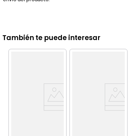
También te puede interesar
K
J
C
16
T
IA
$
P
$
P