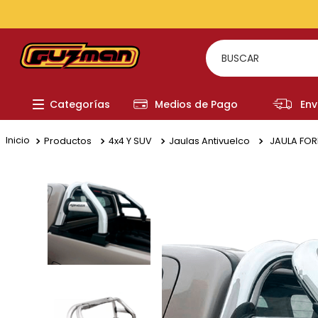
BUSCAR
TÉRMI
Categorías
Medios de Pago
Env
1
.
to
2
.
re
Productos
4x4 Y SUV
Jaulas Antivuelco
JAULA FO
3
.
a
4
.
fi
5
.
hi