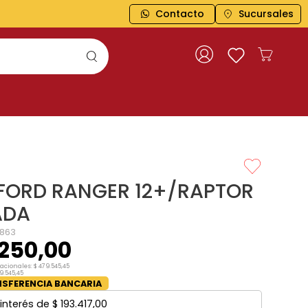
Contacto
Sucursales
FORD RANGER 12+/RAPTOR
ADA
863
250
,
00
nacionales:
$
479
.
545
,
45
9
.
545
,
45
SFERENCIA BANCARIA
interés de
$
193
.
417
,
00