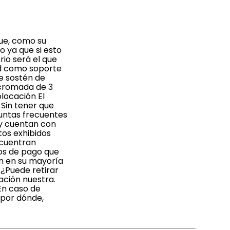
que, como su
 ya que si esto
io será el que
dad como soporte
de sostén de
 cromada de 3
locación El
 Sin tener que
eguntas frecuentes
 y cuentan con
tos exhibidos
ncuentran
ios de pago que
an en su mayoría
 ¿Puede retirar
ación nuestra.
En caso de
 por dónde,