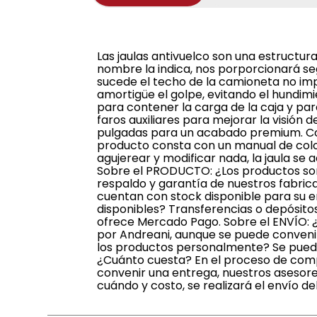
Las jaulas antivuelco son una estructura
nombre la indica, nos porporcionará se
sucede el techo de la camioneta no imp
amortigüe el golpe, evitando el hundim
para contener la carga de la caja y par
faros auxiliares para mejorar la visió
pulgadas para un acabado premium. Con
producto consta con un manual de coloc
agujerear y modificar nada, la jaula se 
Sobre el PRODUCTO: ¿Los productos son 
respaldo y garantía de nuestros fabric
cuentan con stock disponible para su 
disponibles? Transferencias o depósitos
ofrece Mercado Pago. Sobre el ENVÍO: ¿
por Andreani, aunque se puede convenir
los productos personalmente? Se pueden
¿Cuánto cuesta? En el proceso de compr
convenir una entrega, nuestros asesor
cuándo y costo, se realizará el envío de