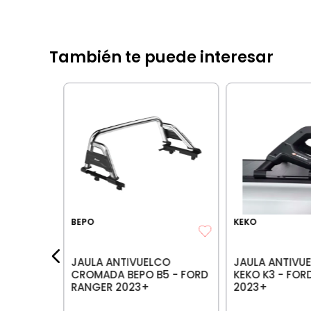
También te puede interesar
O INOX -
IA BANCARIA
BEPO
KEKO
les:
$
881
.
038
,
02
2
JAULA ANTIVUELCO
JAULA ANTIVU
CROMADA BEPO B5 - FORD
KEKO K3 - FOR
RANGER 2023+
2023+