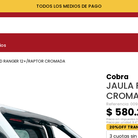
TODOS LOS MEDIOS DE PAGO
NOS MÁS BUSCADOS
ios
yota
nault
RD RANGER 12+/RAPTOR CROMADA
marok
Cobra
JAULA 
at
CROM
lux
Referencia
:
009
$
580
.
Precio sin impuestos 
Precio por unidad:
$
47
20%OFF TRAN
3
cuotas sin 