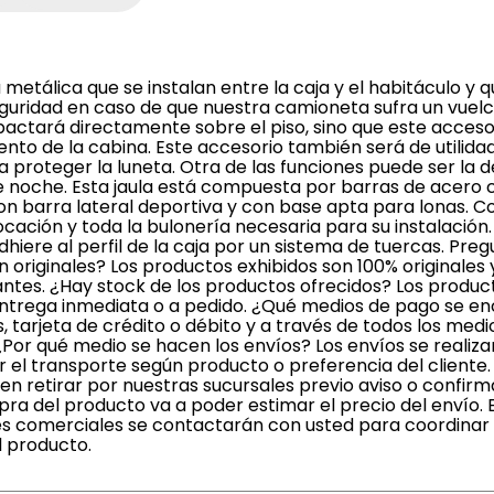
 metálica que se instalan entre la caja y el habitáculo y 
guridad en caso de que nuestra camioneta sufra un vuelco
actará directamente sobre el piso, sino que este accesor
iento de la cabina. Este accesorio también será de utili
a proteger la luneta. Otra de las funciones puede ser la 
n de noche. Esta jaula está compuesta por barras de acero
 barra lateral deportiva y con base apta para lonas. Co
ación y toda la bulonería necesaria para su instalación.
adhiere al perfil de la caja por un sistema de tuercas. Pr
originales? Los productos exhibidos son 100% originales
antes. ¿Hay stock de los productos ofrecidos? Los produc
entrega inmediata o a pedido. ¿Qué medios de pago se e
, tarjeta de crédito o débito y a través de todos los med
Por qué medio se hacen los envíos? Los envíos se realiz
 el transporte según producto o preferencia del cliente.
 retirar por nuestras sucursales previo aviso o confirm
a del producto va a poder estimar el precio del envío. 
es comerciales se contactarán con usted para coordinar
l producto.