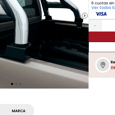
6
cuotas sin
Ver todos l
－
Re
Ve
MARCA