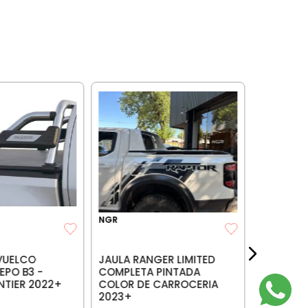
COBRA
JAULA A
INOXIDA
TOYOTA H
20%OFF TR
NGR
VUELCO
JAULA RANGER LIMITED
PO B3 -
COMPLETA PINTADA
NTIER 2022+
COLOR DE CARROCERIA
2023+