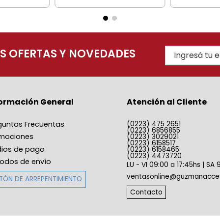
AS OFERTAS Y NOVEDADES
formación General
Atención al Cliente
guntas Frecuentas
(0223) 475 2651
(0223) 6856855
mociones
(0223) 3029021
(0223) 6158517
ios de pago
(0223) 6158465
(0223) 4473720
odos de envío
LU - VI 09:00 a 17:45hs | SA 
ventasonline@guzmanacces
TÓN DE ARREPENTIMIENTO
Contacto