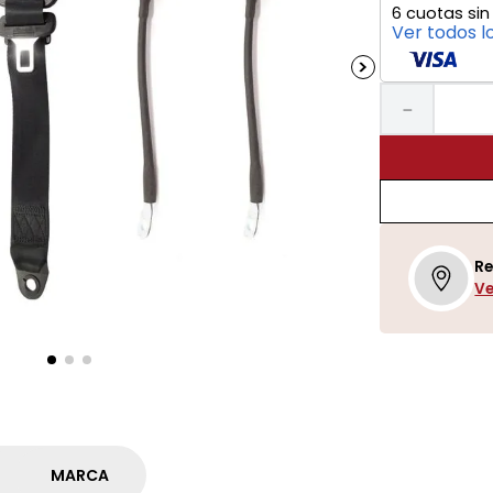
6
cuotas sin
Ver todos l
－
Re
Ve
MARCA