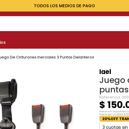
TODOS LOS MEDIOS DE PAGO
NOS MÁS BUSCADOS
ios
yota
nault
uego De Cinturones Inerciales 3 Puntas Delanteros
marok
Iael
Juego d
at
puntas
evrolet
Referencia
:
000
$
150
.
Precio sin impuestos 
Precio por unidad:
$
12
20%OFF TRAN
3
cuotas sin 