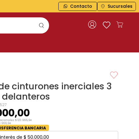
Contacto
Sucursales
e cinturones inerciales 3
 delanteros
527
000
,
00
nacionales:
$
123
.
966
,
94
3
.
966
,
94
SFERENCIA BANCARIA
interés de
$
50
.
000
,
00