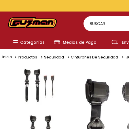
BUSCAR
TÉRMI
Categorías
Medios de Pago
Env
1
.
to
2
.
re
Productos
Seguridad
Cinturones De Seguridad
J
3
.
a
4
.
fi
5
.
ch