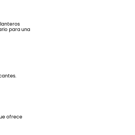
elanteros
ario para una
cantes.
que ofrece