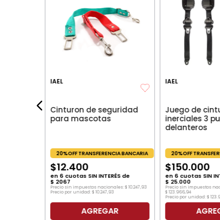
uridad
IA BANCARIA
IAEL
IAEL
les:
$
90
.
247
,
93
3
Cinturon de seguridad
Juego de cint
para mascotas
inerciales 3 p
delanteros
20%OFF TRANSFERENCIA BANCARIA
20%OFF TRANSFER
$
12
.
400
$
150
.
000
en
6
cuotas SIN INTERÉS de
en
6
cuotas SIN IN
$
2067
$
25
.
000
Precio sin impuestos nacionales:
$
10
.
247
,
93
Precio sin impuestos na
Precio por unidad:
$
10
.
247
,
93
$
123
.
966
,
94
Precio por unidad:
$
123
.
AGREGAR
AGRE
O