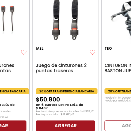
IAEL
TEO
urones
Juego de cinturones 2
CINTURON I
untas
puntas traseros
BASTON JU
ENCIA BANCARIA
20%OFF TRANSFERENCIA BANCARIA
20%OFF TRANS
$
50
.
800
Precio sin impuesto
Precio por unidad:
$
TERÉS de
en
6
cuotas SIN INTERÉS de
$
8467
cionales:
Precio sin impuestos nacionales:
$
41
.
983
,
47
Precio por unidad:
$
41
.
983
,
47
966
,
94
GAR
AGREGAR
AG