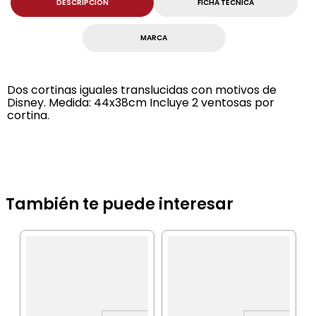
DESCRIPCION
FICHA TECNICA
MARCA
Dos cortinas iguales translucidas con motivos de
Disney. Medida: 44x38cm Incluye 2 ventosas por
cortina.
También te puede interesar
I
J
M