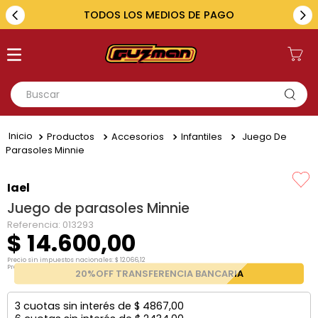
TODOS LOS MEDIOS DE PAGO
Buscar
TÉRMINOS MÁS BUSCADOS
Productos
Accesorios
Infantiles
Juego De
1
.
toyota
Parasoles Minnie
2
.
renault
Iael
3
.
amarok
Juego de parasoles Minnie
4
.
fiat
Referencia
:
013293
$
14
.
600
,
00
5
.
hilux
Precio sin impuestos nacionales:
$
12
.
066
,
12
Precio por unidad:
$
12
.
066
,
12
20%OFF TRANSFERENCIA BANCARIA
3
cuotas sin interés de
$
4867
,
00