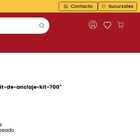
Contacto
Sucursales
it-de-anclaje-kit-700
"
a
eseado