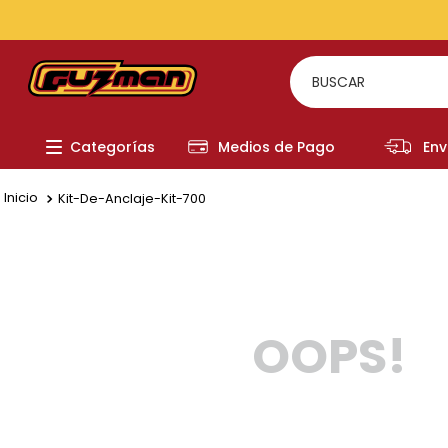
TODOS LOS MEDIOS DE PAGO
BUSCAR
TÉRMI
Categorías
Medios de Pago
Env
1
.
to
2
.
re
Kit-De-Anclaje-Kit-700
3
.
a
4
.
fi
5
.
ch
OOPS!