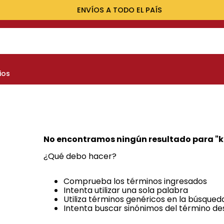
ENVÍOS A TODO EL PAÍS
NOS MÁS BUSCADOS
ios
yota
nault
marok
at
No encontramos ningún resultado para "
k
evrolet
¿Qué debo hacer?
Comprueba los términos ingresados
Intenta utilizar una sola palabra
Utiliza términos genéricos en la búsqued
Intenta buscar sinónimos del término d