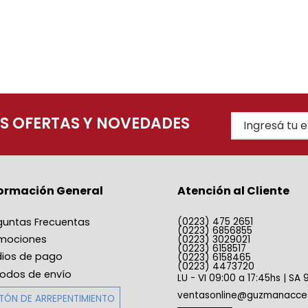
AS OFERTAS Y NOVEDADES
formación General
Atención al Cliente
guntas Frecuentas
(0223) 475 2651
(0223) 6856855
mociones
(0223) 3029021
(0223) 6158517
ios de pago
(0223) 6158465
(0223) 4473720
odos de envío
LU - VI 09:00 a 17:45hs | SA 
ventasonline@guzmanacces
TÓN DE ARREPENTIMIENTO