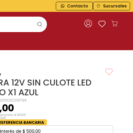
Contacto
Sucursales
o
A 12V SIN CULOTE LED
O X1 AZUL
1201026208766
,
00
nacionales:
$
1239
,
67
39
,
67
SFERENCIA BANCARIA
interés de
$
500
,
00