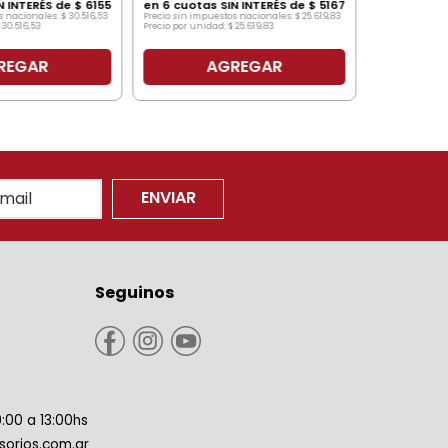
N INTERÉS de
$
6155
en
6
cuotas SIN INTERÉS de
$
5167
s nacionales:
$
30
.
516
,
53
Precio sin impuestos nacionales:
$
25
.
619
,
83
30
.
516
,
53
Precio por unidad:
$
25
.
619
,
83
REGAR
AGREGAR
ENVIAR
Seguinos
9:00 a 13:00hs
orios.com.ar