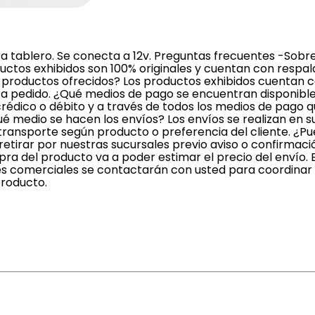
ara tablero. Se conecta a 12v. Preguntas frecuentes -So
ductos exhibidos son 100% originales y cuentan con respal
s productos ofrecidos? Los productos exhibidos cuentan 
o a pedido. ¿Qué medios de pago se encuentran disponibl
crédico o débito y a través de todos los medios de pago 
é medio se hacen los envíos? Los envíos se realizan en 
ransporte según producto o preferencia del cliente. ¿Pue
irar por nuestras sucursales previo aviso o confirmaci
a del producto va a poder estimar el precio del envío. 
s comerciales se contactarán con usted para coordinar l
producto.