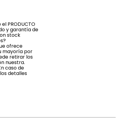
bre el PRODUCTO
do y garantía de
con stock
es?
que ofrece
su mayoría por
de retirar los
ón nuestra.
En caso de
os detalles