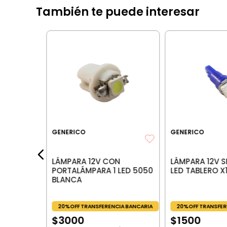
También te puede interesar
e 8va
5
IA BANCARIA
GENERICO
GENERICO
les:
$
22
.
314
,
04
LÁMPARA 12V CON
LÁMPARA 12V S
PORTALÁMPARA 1 LED 5050
LED TABLERO X
BLANCA
20%OFF TRANSFERENCIA BANCARIA
20%OFF TRANSFER
$
3000
$
1500