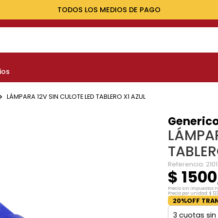
TODOS LOS MEDIOS DE PAGO
NOS MÁS BUSCADOS
ios
yota
nault
LÁMPARA 12V SIN CULOTE LED TABLERO X1 AZUL
marok
Generic
LÁMPAR
at
TABLER
evrolet
Referencia
:
210
$
1500
Precio sin impuestos 
Precio por unidad:
$
12
20%OFF TRAN
3
cuotas sin 