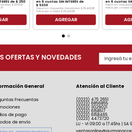
NTERÉS de
$
250
en
6
cuotas SIN INTERÉS de
en
6
cuotas SI
$
5334
cionales:
$
1239
,
67
Precio sin impuesto
,
67
Precio por unidad:
$
Precio sin impuestos nacionales:
$
26
.
446
,
28
Precio por unidad:
$
26
.
446
,
28
GAR
AGREGAR
AG
AS OFERTAS Y NOVEDADES
formación General
Atención al Cliente
guntas Frecuentas
(0223) 475 2651
(0223) 6856855
mociones
(0223) 3029021
(0223) 6158517
ios de pago
(0223) 6158465
(0223) 4473720
odos de envío
LU - VI 09:00 a 17:45hs | SA 
ventasonline@guzmanacces