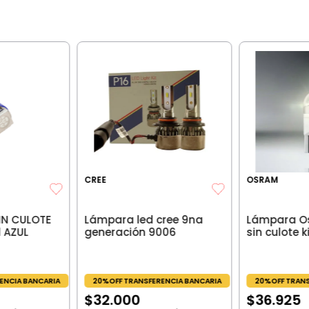
CREE
OSRAM
IN CULOTE
Lámpara led cree 9na
Lámpara O
1 AZUL
generación 9006
sin culote k
ENCIA BANCARIA
20%OFF TRANSFERENCIA BANCARIA
20%OFF TRANS
$
32
.
000
$
36
.
925