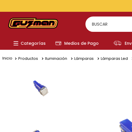
BUSCAR
TÉRMI
Categorías
Medios de Pago
Env
1
.
to
2
.
re
Productos
Iluminación
Lámparas
Lámparas Led
3
.
a
4
.
fi
5
.
ch