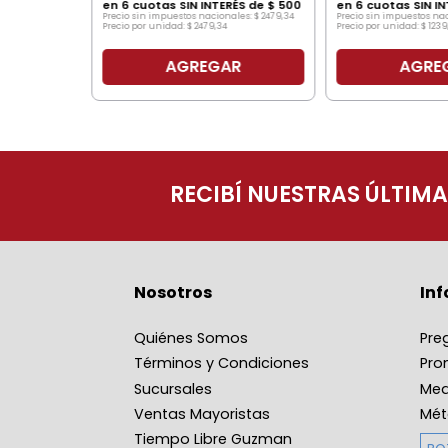
en
6
cuotas SIN INTERÉS de
$
500
en
6
cuotas SIN I
Precio sin impuestos nacionales:
$
2479
,
34
Precio sin impuestos na
Precio por unidad:
$
2479
,
34
Precio por unidad:
$
1239
AGREGAR
AGRE
O
RECIBÍ NUESTRAS ÚLTIM
Nosotros
In
Quiénes Somos
Pre
Términos y Condiciones
Pro
Sucursales
Med
Ventas Mayoristas
Mét
Tiempo Libre Guzman