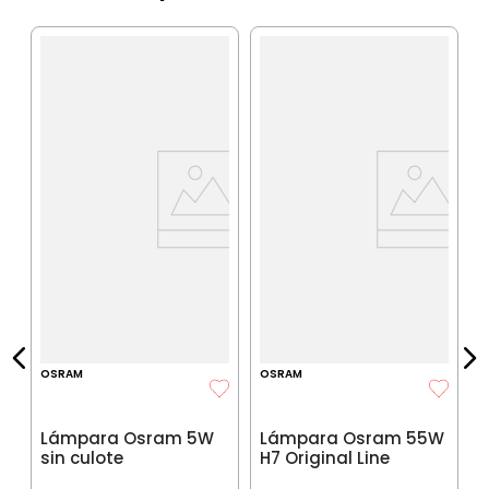
O
IA
$
P
$
P
OSRAM
OSRAM
Lámpara Osram 5W
Lámpara Osram 55W
sin culote
H7 Original Line