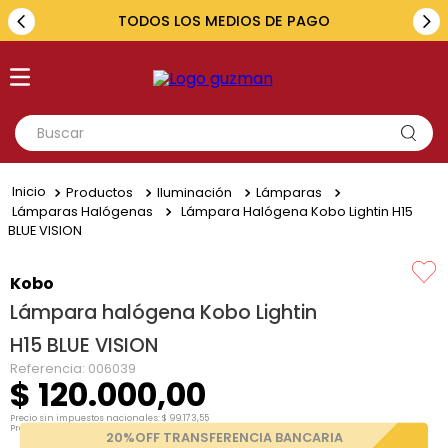
TODOS LOS MEDIOS DE PAGO
Buscar
TÉRMINOS MÁS BUSCADOS
Productos
Iluminación
Lámparas
1
.
toyota
Lámparas Halógenas
Lámpara Halógena Kobo Lightin H15
BLUE VISION
2
.
renault
3
.
amarok
Kobo
Lámpara halógena Kobo Lightin
4
.
fiat
H15 BLUE VISION
5
.
chevrolet
Referencia
:
006039
$
120
.
000
,
00
Precio sin impuestos nacionales:
$
99
.
173
,
55
Precio por unidad:
$
99
.
173
,
55
20%OFF TRANSFERENCIA BANCARIA