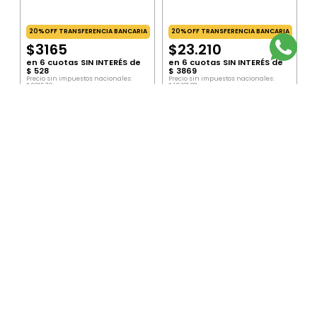
20%OFF TRANSFERENCIA BANCARIA
20%OFF TRANSFERENCIA BANCARIA
$
3165
$
23
.
210
en
6
cuotas SIN INTERÉS de
en
6
cuotas SIN INTERÉS de
$
528
$
3869
Precio sin impuestos nacionales:
Precio sin impuestos nacionales:
$
2615
,
70
$
19
.
181
,
82
Precio por unidad:
$
2615
,
70
Precio por unidad:
$
19
.
181
,
82
AGREGAR
AGREGAR
SUSCRIBITE AL NEWSLETTER
ENVIAR