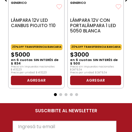
GENERICO
GENERICO
LÁMPARA 12V LED
LÁMPARA 12V CON
CANBUS PIOJITO T10
PORTALÁMPARA 1 LED
5050 BLANCA
20%OFF TRANSFERENCIA BANCARIA
20%OFF TRANSFERENCIA BANCARIA
$
5000
$
3000
en
6
cuotas SIN INTERÉS de
en
6
cuotas SIN INTERÉS de
$
834
$
500
Precio sin impuestos nacionales:
Precio sin impuestos nacionales:
$
4132
,
23
$
2479
,
34
Precio por unidad:
$
4132
,
23
Precio por unidad:
$
2479
,
34
AGREGAR
AGREGAR
SUSCRIBITE AL NEWSLETTER