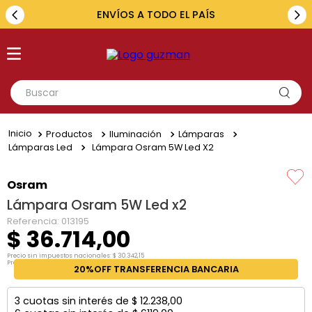
ENVÍOS A TODO EL PAÍS
Buscar
TÉRMINOS MÁS BUSCADOS
Productos
Iluminación
Lámparas
1
.
toyota
Lámparas Led
Lámpara Osram 5W Led X2
2
.
renault
Osram
3
.
amarok
Lámpara Osram 5W Led x2
4
.
fiat
Referencia
:
013195
$
36
.
714
,
00
5
.
chevrolet
Precio sin impuestos nacionales:
$
30
.
342
,
15
Precio por unidad:
$
30
.
342
,
15
20%OFF TRANSFERENCIA BANCARIA
3
cuotas sin interés de
$
12
.
238
,
00