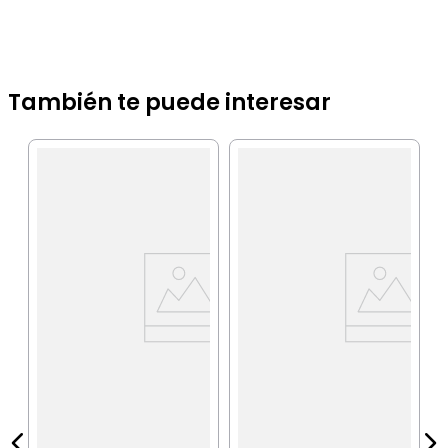
También te puede interesar
G
a
L
C
X
IA
$
P
$
P