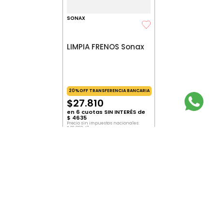
SONAX
LIMPIA FRENOS Sonax
20%OFF TRANSFERENCIA BANCARIA
$
27
.
810
en
6
cuotas SIN INTERÉS de
$
4635
Precio sin impuestos nacionales:
$
22
.
983
,
47
Precio por unidad:
$
22
.
983
,
47
AGREGAR
SUSCRIBITE AL NEWSLETTER