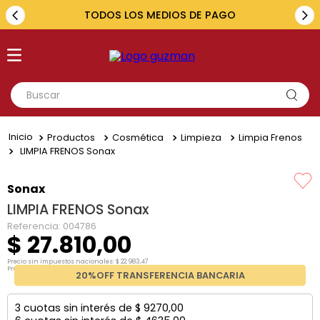
TODOS LOS MEDIOS DE PAGO
Buscar
TÉRMINOS MÁS BUSCADOS
Productos
Cosmética
Limpieza
Limpia Frenos
1
.
toyota
LIMPIA FRENOS Sonax
2
.
renault
Sonax
3
.
amarok
LIMPIA FRENOS Sonax
4
.
fiat
Referencia
:
004786
$
27
.
810
,
00
5
.
hilux
Precio sin impuestos nacionales:
$
22
.
983
,
47
Precio por unidad:
$
22
.
983
,
47
20%OFF TRANSFERENCIA BANCARIA
3
cuotas sin interés de
$
9270
,
00