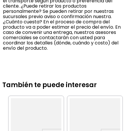
el transporte según producto o preferencia del
cliente. ¿Puede retirar los productos
personalmente? Se pueden retirar por nuestras
sucursales previo aviso o confirmación nuestra.
¿Cuánto cuesta? En el proceso de compra del
producto va a poder estimar el precio del envío. En
caso de convenir una entrega, nuestros asesores
comerciales se contactarán con usted para
coordinar los detalles (dónde, cuándo y costo) del
envío del producto.
También te puede interesar
I
L