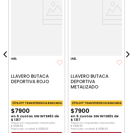
IA
P
$
P
IAEL
IAEL
LLAVERO BUTACA
LLAVERO BUTACA
DEPORTIVA ROJO
DEPORTIVA
METALIZADO
20%OFF TRANSFERENCIA BANCARIA
20%OFF TRANSFERENCIA BANCARIA
$
7900
$
7900
en
6
cuotas SIN INTERÉS de
en
6
cuotas SIN INTERÉS de
$
1317
$
1317
Precio sin impuestos nacionales:
Precio sin impuestos nacionales:
$
6528
,
93
$
6528
,
93
Precio por unidad:
$
6528
,
93
Precio por unidad:
$
6528
,
93