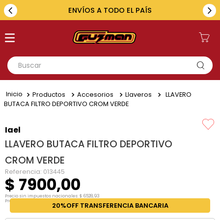
ENVÍOS A TODO EL PAÍS
Buscar
TÉRMINOS MÁS BUSCADOS
Productos
Accesorios
Llaveros
LLAVERO
1
.
toyota
BUTACA FILTRO DEPORTIVO CROM VERDE
2
.
renault
Iael
3
.
amarok
LLAVERO BUTACA FILTRO DEPORTIVO
4
.
fiat
CROM VERDE
5
.
hilux
Referencia
:
013445
$
7900
,
00
Precio sin impuestos nacionales:
$
6528
,
93
Precio por unidad:
$
6528
,
93
20%OFF TRANSFERENCIA BANCARIA