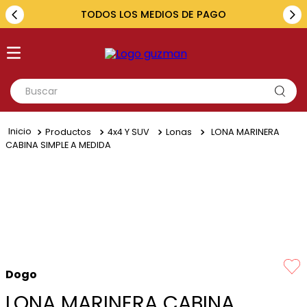
TODOS LOS MEDIOS DE PAGO
Buscar
TÉRMINOS MÁS BUSCADOS
Productos
4x4 Y SUV
Lonas
LONA MARINERA
1
.
toyota
CABINA SIMPLE A MEDIDA
2
.
renault
3
.
amarok
4
.
fiat
5
.
hilux
Dogo
LONA MARINERA CABINA