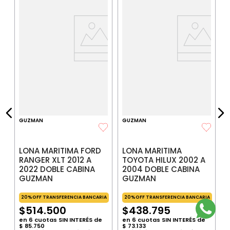
L
2
IA
$
P
$
P
GUZMAN
GUZMAN
LONA MARITIMA FORD
LONA MARITIMA
RANGER XLT 2012 A
TOYOTA HILUX 2002 A
2022 DOBLE CABINA
2004 DOBLE CABINA
GUZMAN
GUZMAN
20%OFF TRANSFERENCIA BANCARIA
20%OFF TRANSFERENCIA BANCARIA
$
514
.
500
$
438
.
795
en
6
cuotas SIN INTERÉS de
en
6
cuotas SIN INTERÉS de
$
85
.
750
$
73
.
133