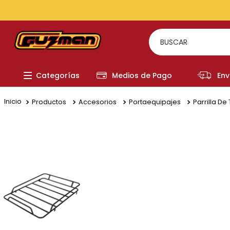
TODOS LOS MEDIOS DE PAGO
BUSCAR
TÉRMI
Categorías
Medios de Pago
Env
1
.
to
2
.
re
Productos
Accesorios
Portaequipajes
Parrilla De
3
.
a
4
.
fi
5
.
hi