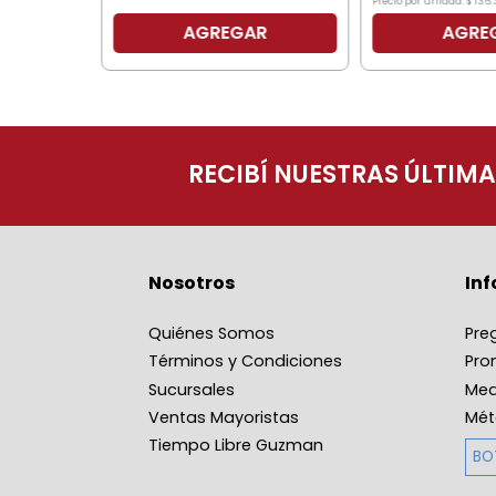
Precio por unidad:
$
136
.
AGREGAR
AGRE
O
RECIBÍ NUESTRAS ÚLTIM
Nosotros
In
Quiénes Somos
Pre
Términos y Condiciones
Pro
Sucursales
Med
Ventas Mayoristas
Mét
Tiempo Libre Guzman
BO