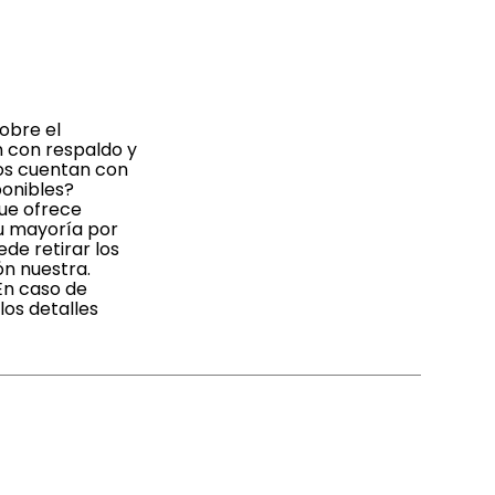
obre el
n con respaldo y
dos cuentan con
ponibles?
que ofrece
su mayoría por
de retirar los
ón nuestra.
En caso de
os detalles