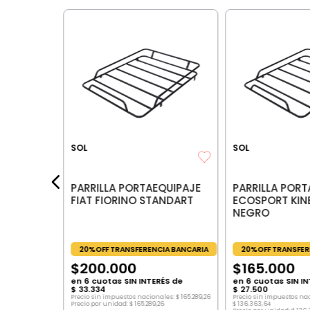
QUIPAJE
x7cm
IA BANCARIA
SOL
SOL
les:
36
PARRILLA PORTAEQUIPAJE
PARRILLA PORT
FIAT FIORINO STANDART
ECOSPORT KINE
NEGRO
20%OFF TRANSFERENCIA BANCARIA
20%OFF TRANSFER
$
200
.
000
$
165
.
000
en
6
cuotas SIN INTERÉS de
en
6
cuotas SIN IN
$
33
.
334
$
27
.
500
Precio sin impuestos nacionales:
$
165
.
289
,
26
Precio sin impuestos na
Precio por unidad:
$
165
.
289
,
26
$
136
.
363
,
64