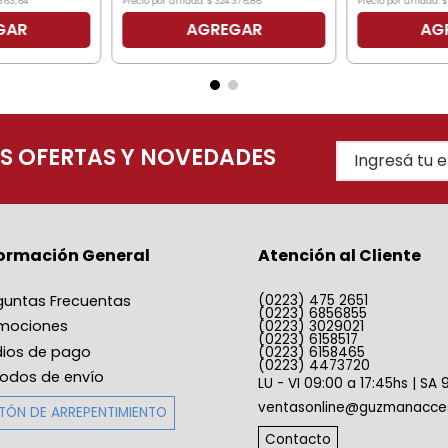
363
,
64
Precio por unidad:
$
324
.
376
,
86
Precio por unidad:
$
GAR
AGREGAR
AG
AS OFERTAS Y NOVEDADES
formación General
Atención al Cliente
guntas Frecuentas
(0223) 475 2651
(0223) 6856855
mociones
(0223) 3029021
(0223) 6158517
ios de pago
(0223) 6158465
(0223) 4473720
odos de envío
LU - VI 09:00 a 17:45hs | SA 
ventasonline@guzmanacces
TÓN DE ARREPENTIMIENTO
Contacto