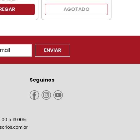
136
.
363
,
64
REGAR
AGOTADO
ENVIAR
Seguinos
9:00 a 13:00hs
orios.com.ar