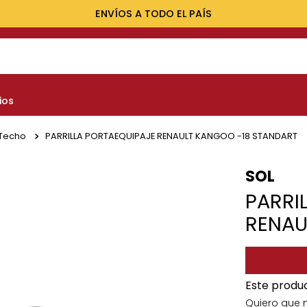
ENVÍOS A TODO EL PAÍS
NOS MÁS BUSCADOS
ios
yota
nault
 Techo
PARRILLA PORTAEQUIPAJE RENAULT KANGOO -18 STANDART
marok
SOL
at
PARRI
lux
RENAU
Este produ
Quiero que 