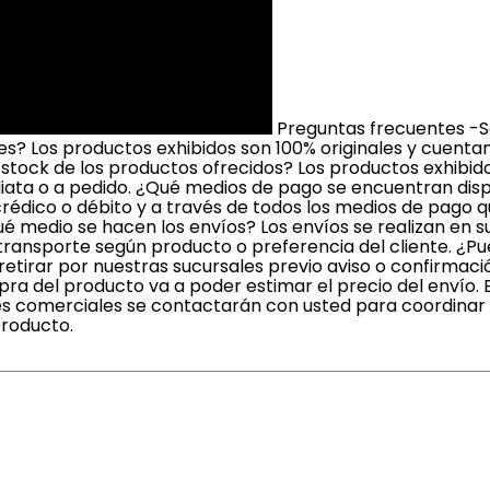
Preguntas frecuentes -S
? Los productos exhibidos son 100% originales y cuenta
 stock de los productos ofrecidos? Los productos exhibi
iata o a pedido. ¿Qué medios de pago se encuentran dis
crédico o débito y a través de todos los medios de pago 
é medio se hacen los envíos? Los envíos se realizan en 
ransporte según producto o preferencia del cliente. ¿Pue
irar por nuestras sucursales previo aviso o confirmaci
a del producto va a poder estimar el precio del envío. 
s comerciales se contactarán con usted para coordinar l
producto.