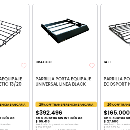
BRACCO
IAEL
AEQUIPAJE
PARRILLA PORTA EQUIPAJE
PARRILLA P
TIC 13/20
UNIVERSAL LINEA BLACK
ECOSPORT 
ENCIA BANCARIA
20%OFF TRANSFERENCIA BANCARIA
20%OFF TRANS
$
392
.
496
$
165
.
000
TERÉS de
en
6
cuotas SIN INTERÉS de
en
6
cuotas SI
$
65
.
416
$
27
.
500
cionales:
Precio sin impuestos nacionales:
Precio sin impuesto
$
324
.
376
,
86
$
136
.
363
,
64