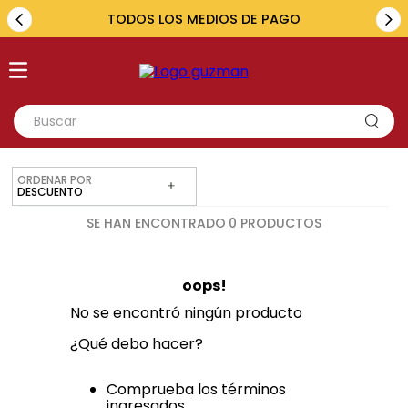
TODOS LOS MEDIOS DE PAGO
Buscar
TÉRMINOS MÁS BUSCADOS
ORDENAR POR
1
.
toyota
DESCUENTO
2
.
renault
0
PRODUCTOS
3
.
amarok
oops!
4
.
fiat
No se encontró ningún producto
5
.
hilux
¿Qué debo hacer?
Comprueba los términos
ingresados