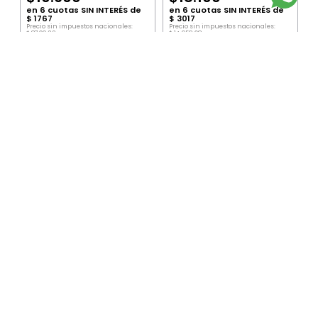
en
6
cuotas SIN INTERÉS de
en
6
cuotas SIN INTERÉS de
$
1767
$
3017
Precio sin impuestos nacionales:
Precio sin impuestos nacionales:
$
8760
,
33
$
14
.
958
,
68
Precio por unidad:
$
8760
,
33
Precio por unidad:
$
14
.
958
,
68
AGREGAR
AGREGAR
SUSCRIBITE AL NEWSLETTER
ENVIAR
Nosotros