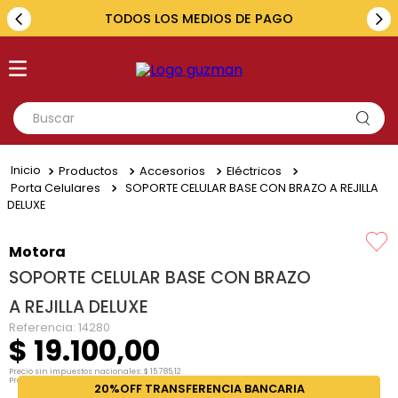
TODOS LOS MEDIOS DE PAGO
Buscar
TÉRMINOS MÁS BUSCADOS
Productos
Accesorios
Eléctricos
1
.
toyota
Porta Celulares
SOPORTE CELULAR BASE CON BRAZO A REJILLA
DELUXE
2
.
renault
3
.
amarok
Motora
SOPORTE CELULAR BASE CON BRAZO
4
.
fiat
A REJILLA DELUXE
5
.
chevrolet
Referencia
:
14280
$
19
.
100
,
00
Precio sin impuestos nacionales:
$
15
.
785
,
12
Precio por unidad:
$
15
.
785
,
12
20%OFF TRANSFERENCIA BANCARIA