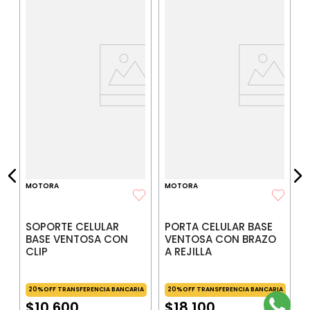
S
B
R
IA
$
P
$
P
MOTORA
MOTORA
SOPORTE CELULAR
PORTA CELULAR BASE
BASE VENTOSA CON
VENTOSA CON BRAZO
CLIP
A REJILLA
20%OFF TRANSFERENCIA BANCARIA
20%OFF TRANSFERENCIA BANCARIA
$
10
.
600
$
18
.
100