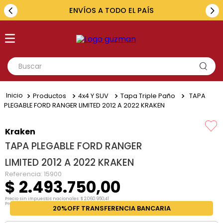
ENVÍOS A TODO EL PAÍS
Buscar
TÉRMINOS MÁS BUSCADOS
Productos
4x4 Y SUV
Tapa Triple Paño
TAPA
1
.
toyota
PLEGABLE FORD RANGER LIMITED 2012 A 2022 KRAKEN
2
.
renault
Kraken
3
.
amarok
TAPA PLEGABLE FORD RANGER
4
.
fiat
LIMITED 2012 A 2022 KRAKEN
5
.
chevrolet
Referencia
:
15900
$
2
.
493
.
750
,
00
Precio sin impuestos nacionales:
$
2
.
060
.
950
,
41
Precio por unidad:
$
2
.
060
.
950
,
41
20%OFF TRANSFERENCIA BANCARIA