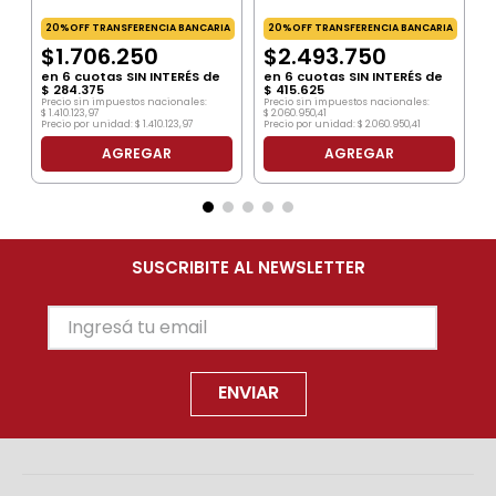
20%OFF TRANSFERENCIA BANCARIA
20%OFF TRANSFERENCIA BANCARIA
$
1
.
706
.
250
$
2
.
493
.
750
en
6
cuotas SIN INTERÉS de
en
6
cuotas SIN INTERÉS de
$
284
.
375
$
415
.
625
Precio sin impuestos nacionales:
Precio sin impuestos nacionales:
$
1
.
410
.
123
,
97
$
2
.
060
.
950
,
41
Precio por unidad:
$
1
.
410
.
123
,
97
Precio por unidad:
$
2
.
060
.
950
,
41
AGREGAR
AGREGAR
SUSCRIBITE AL NEWSLETTER
ENVIAR