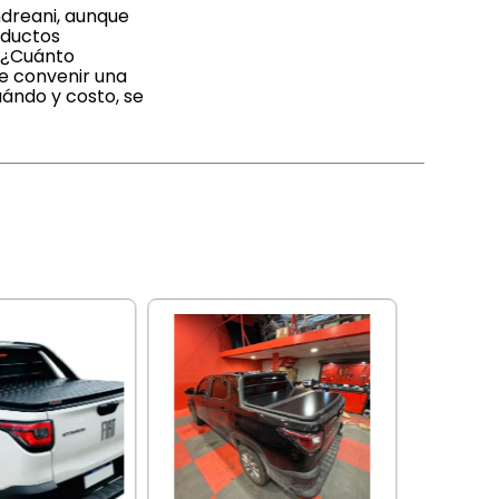
ndreani, aunque
oductos
. ¿Cuánto
de convenir una
ándo y costo, se
DURABOX
TAPA TRI
DURABOX
CROSS