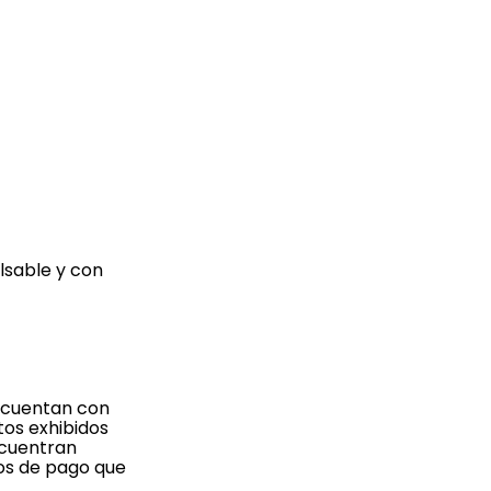
lsable y con
y cuentan con
tos exhibidos
ncuentran
ios de pago que