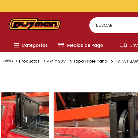
BUSCAR
TÉRMI
Categorías
Medios de Pago
Env
1
.
to
2
.
re
Productos
4x4 Y SUV
Tapa Triple Paño
TAPA PLEGA
3
.
a
4
.
fi
5
.
hi