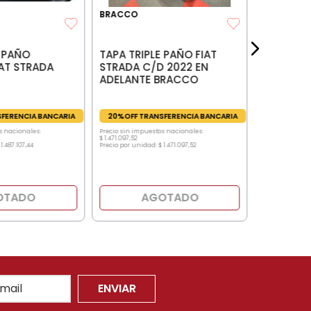
20%OFF TR
BRACCO
Precio sin impu
$
1
.
487
.
107
,
44
Precio por unid
E PAÑO
TAPA TRIPLE PAÑO FIAT
AT STRADA
STRADA C/D 2022 EN
ADELANTE BRACCO
FERENCIA BANCARIA
20%OFF TRANSFERENCIA BANCARIA
s nacionales:
Precio sin impuestos nacionales:
$
1
.
471
.
097
,
52
1
.
487
.
107
,
44
Precio por unidad:
$
1
.
471
.
097
,
52
OTADO
AGOTADO
ENVIAR