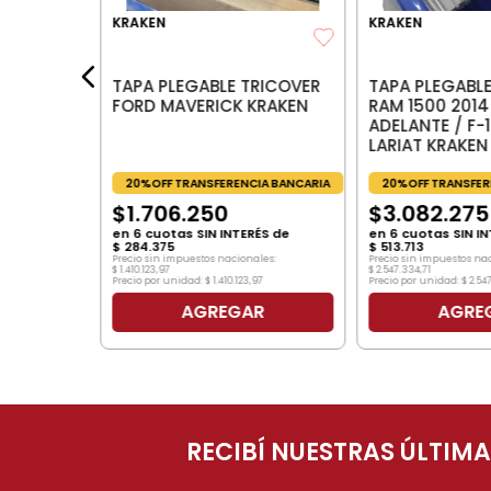
IA BANCARIA
KRAKEN
KRAKEN
les:
6
,
94
TAPA PLEGABLE TRICOVER
TAPA PLEGABL
FORD MAVERICK KRAKEN
RAM 1500 2014
ADELANTE / F-
LARIAT KRAKEN
20%OFF TRANSFERENCIA BANCARIA
20%OFF TRANSFER
$
1
.
706
.
250
$
3
.
082
.
275
en
6
cuotas SIN INTERÉS de
en
6
cuotas SIN IN
$
284
.
375
$
513
.
713
Precio sin impuestos nacionales:
Precio sin impuestos na
$
1
.
410
.
123
,
97
$
2
.
547
.
334
,
71
Precio por unidad:
$
1
.
410
.
123
,
97
Precio por unidad:
$
2
.
54
AGREGAR
AGRE
O
RECIBÍ NUESTRAS ÚLTIM