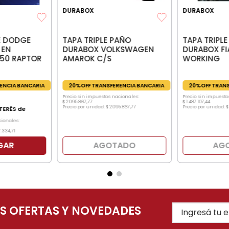
DURABOX
DURABOX
TAPA TRIPLE PAÑO
TAPA TRIPL
E DODGE
DURABOX VOLKSWAGEN
DURABOX FI
 EN
AMAROK C/S
WORKING
150 RAPTOR
20%OFF TRANSFERENCIA BANCARIA
20%OFF TRANS
ENCIA BANCARIA
Precio sin impuestos nacionales:
Precio sin impuesto
$
2
.
095
.
867
,
77
$
1
.
487
.
107
,
44
Precio por unidad:
$
2
.
095
.
867
,
77
Precio por unidad:
$
TERÉS de
cionales:
7
.
334
,
71
GAR
AGOTADO
AG
AS OFERTAS Y NOVEDADES