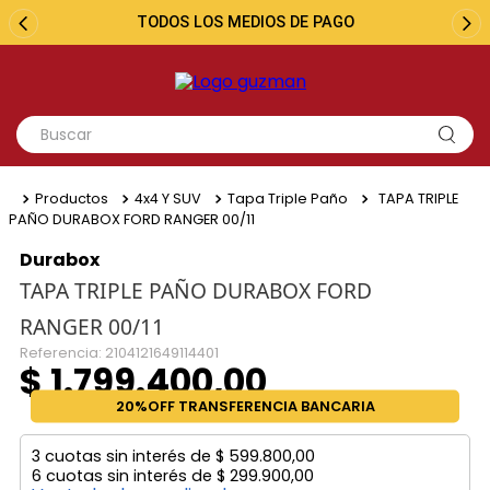
TODOS LOS MEDIOS DE PAGO
Productos
4x4 Y SUV
Tapa Triple Paño
TAPA TRIPLE
PAÑO DURABOX FORD RANGER 00/11
Durabox
TAPA TRIPLE PAÑO DURABOX FORD
RANGER 00/11
Referencia
:
2104121649114401
$
1
.
799
.
400
,
00
20%OFF TRANSFERENCIA BANCARIA
3
cuotas sin interés de
$
599
.
800
,
00
6
cuotas sin interés de
$
299
.
900
,
00