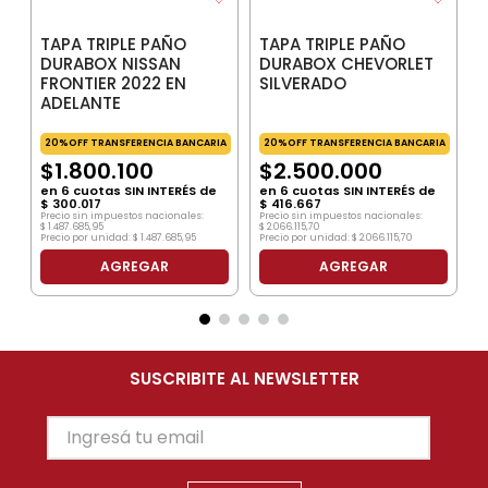
TAPA TRIPLE PAÑO
TAPA TRIPLE PAÑO
DURABOX NISSAN
DURABOX CHEVORLET
FRONTIER 2022 EN
SILVERADO
ADELANTE
20%OFF TRANSFERENCIA BANCARIA
20%OFF TRANSFERENCIA BANCARIA
$
1
.
800
.
100
$
2
.
500
.
000
en
6
cuotas SIN INTERÉS de
en
6
cuotas SIN INTERÉS de
$
300
.
017
$
416
.
667
Precio sin impuestos nacionales:
Precio sin impuestos nacionales:
$
1
.
487
.
685
,
95
$
2
.
066
.
115
,
70
Precio por unidad:
$
1
.
487
.
685
,
95
Precio por unidad:
$
2
.
066
.
115
,
70
AGREGAR
AGREGAR
SUSCRIBITE AL NEWSLETTER