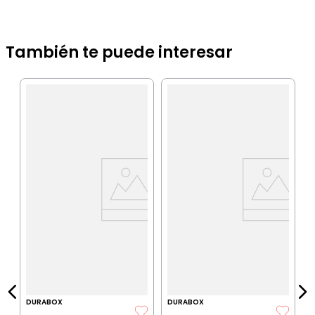
También te puede interesar
B
T
2
IA
$
P
$
P
DURABOX
DURABOX