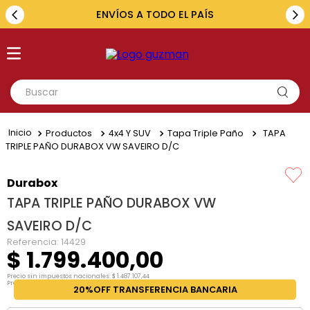
ENVÍOS A TODO EL PAÍS
Buscar
TÉRMINOS MÁS BUSCADOS
Productos
4x4 Y SUV
Tapa Triple Paño
TAPA
1
.
toyota
TRIPLE PAÑO DURABOX VW SAVEIRO D/C
2
.
renault
Durabox
3
.
amarok
TAPA TRIPLE PAÑO DURABOX VW
4
.
fiat
SAVEIRO D/C
5
.
chevrolet
Referencia
:
14429
$
1
.
799
.
400
,
00
Precio sin impuestos nacionales:
$
1
.
487
.
107
,
44
Precio por unidad:
$
1
.
487
.
107
,
44
20%OFF TRANSFERENCIA BANCARIA