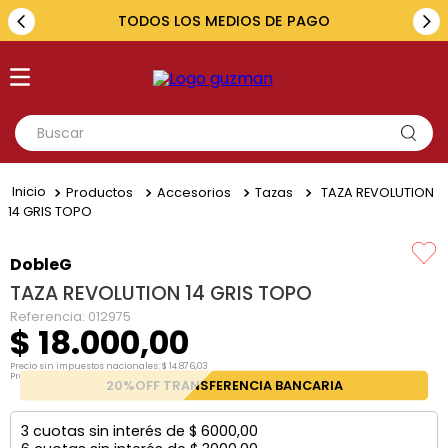
TODOS LOS MEDIOS DE PAGO
Buscar
TÉRMINOS MÁS BUSCADOS
Productos
Accesorios
Tazas
TAZA REVOLUTION
1
.
toyota
14 GRIS TOPO
2
.
renault
DobleG
3
.
amarok
TAZA REVOLUTION 14 GRIS TOPO
4
.
fiat
Referencia
:
012975
$
18
.
000
,
00
5
.
hilux
Precio sin impuestos nacionales:
$
14
.
876
,
03
Precio por unidad:
$
14
.
876
,
03
20%OFF TRANSFERENCIA BANCARIA
3
cuotas sin interés de
$
6000
,
00