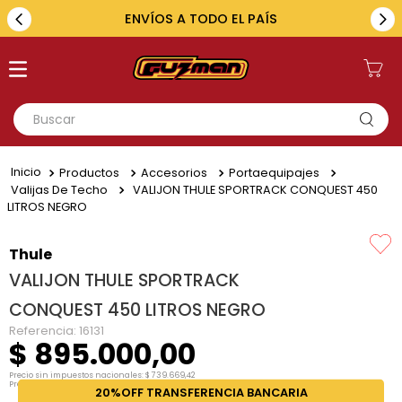
ENVÍOS A TODO EL PAÍS
Buscar
TÉRMINOS MÁS BUSCADOS
Productos
Accesorios
Portaequipajes
1
.
toyota
Valijas De Techo
VALIJON THULE SPORTRACK CONQUEST 450
LITROS NEGRO
2
.
renault
3
.
amarok
Thule
VALIJON THULE SPORTRACK
4
.
fiat
CONQUEST 450 LITROS NEGRO
5
.
hilux
Referencia
:
16131
$
895
.
000
,
00
Precio sin impuestos nacionales:
$
739
.
669
,
42
Precio por unidad:
$
739
.
669
,
42
20%OFF TRANSFERENCIA BANCARIA