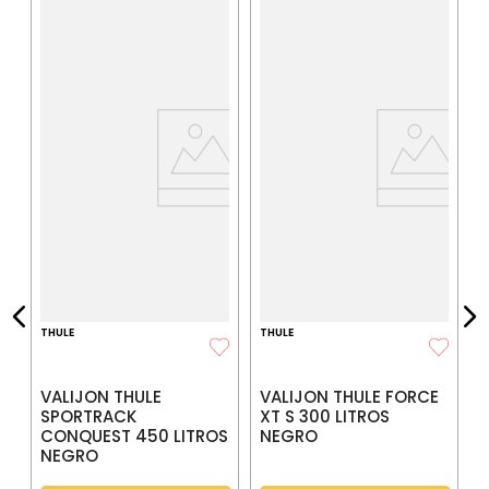
M
B
E
P
IA
$
P
$
P
THULE
THULE
VALIJON THULE
VALIJON THULE FORCE
SPORTRACK
XT S 300 LITROS
CONQUEST 450 LITROS
NEGRO
NEGRO