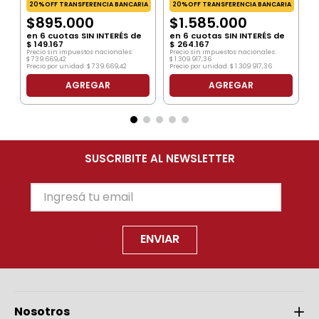
20%OFF TRANSFERENCIA BANCARIA
20%OFF TRANSFERENCIA BANCARIA
$
895
.
000
$
1
.
585
.
000
en
6
cuotas SIN INTERÉS de
en
6
cuotas SIN INTERÉS de
$
149
.
167
$
264
.
167
Precio sin impuestos nacionales:
Precio sin impuestos nacionales:
$
739
.
669
,
42
$
1
.
309
.
917
,
36
Precio por unidad:
$
739
.
669
,
42
Precio por unidad:
$
1
.
309
.
917
,
36
AGREGAR
AGREGAR
SUSCRIBITE AL NEWSLETTER
ENVIAR
Nosotros