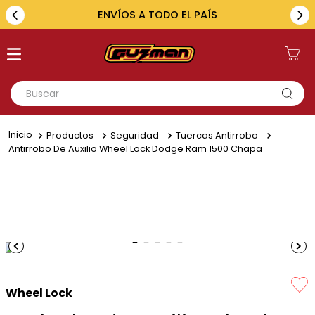
ENVÍOS A TODO EL PAÍS
Buscar
TÉRMINOS MÁS BUSCADOS
Productos
Seguridad
Tuercas Antirrobo
1
.
toyota
Antirrobo De Auxilio Wheel Lock Dodge Ram 1500 Chapa
2
.
renault
3
.
amarok
4
.
fiat
5
.
chevrolet
Wheel Lock