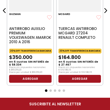
P
GUZMAN
MCGARD
ANTIRROBO AUXILIO
TUERCAS ANTIRROBO
PREMIUM
MCGARD 27204
VOLKSWAGEN AMAROK
RENAULT COMPLETO
2010 A 2016
20%OFF TRANSFERENCIA BANCARIA
20%OFF TRANSFERENCIA BANCARIA
$
350
.
000
$
164
.
800
en
6
cuotas SIN INTERÉS de
en
6
cuotas SIN INTERÉS de
$
58
.
334
$
27
.
467
Precio sin impuestos nacionales:
Precio sin impuestos nacionales:
$
289
.
256
,
20
$
136
.
198
,
35
Precio por unidad:
$
289
.
256
,
20
Precio por unidad:
$
136
.
198
,
35
AGREGAR
AGREGAR
SUSCRIBITE AL NEWSLETTER