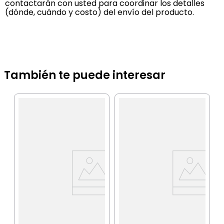
contactarán con usted para coordinar los detalles
(dónde, cuándo y costo) del envío del producto.
También te puede interesar
W
A
W
IA
$
P
$