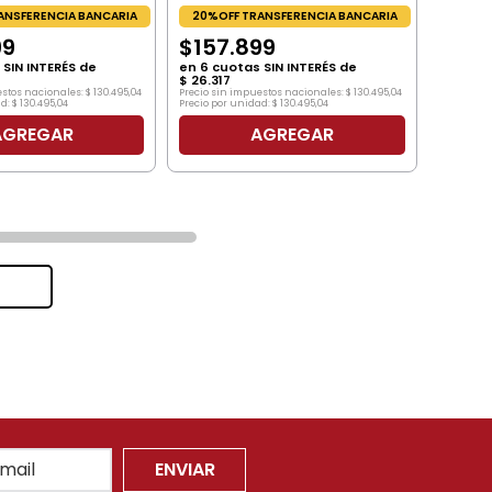
ANSFERENCIA BANCARIA
20%OFF TRANSFERENCIA BANCARIA
99
$
157
.
899
SIN INTERÉS de
en
6
cuotas SIN INTERÉS de
$
26
.
317
estos nacionales:
$
130
.
495
,
04
Precio sin impuestos nacionales:
$
130
.
495
,
04
d:
$
130
.
495
,
04
Precio por unidad:
$
130
.
495
,
04
AGREGAR
AGREGAR
ENVIAR