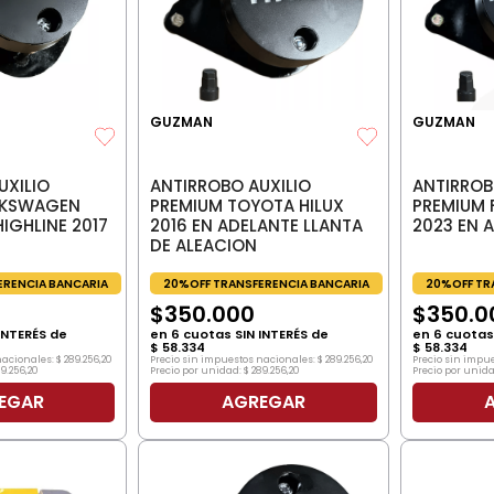
GUZMAN
GUZMAN
UXILIO
ANTIRROB
ANTIRROBO AUXILIO
LKSWAGEN
PREMIUM 
PREMIUM TOYOTA HILUX
IGHLINE 2017
2023 EN 
2016 EN ADELANTE LLANTA
DE ALEACION
ERENCIA BANCARIA
20%OFF TR
20%OFF TRANSFERENCIA BANCARIA
$
350
.
0
$
350
.
000
INTERÉS de
en
6
cuotas 
en
6
cuotas SIN INTERÉS de
$
58
.
334
$
58
.
334
nacionales:
$
289
.
256
,
20
Precio sin impu
Precio sin impuestos nacionales:
$
289
.
256
,
20
89
.
256
,
20
Precio por unida
Precio por unidad:
$
289
.
256
,
20
EGAR
AGREGAR