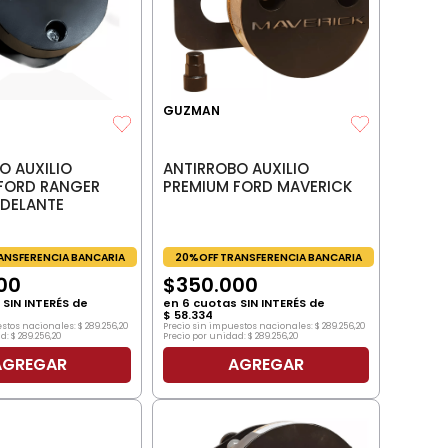
GUZMAN
O AUXILIO
ANTIRROBO AUXILIO
FORD RANGER
PREMIUM FORD MAVERICK
ADELANTE
ANSFERENCIA BANCARIA
20%OFF TRANSFERENCIA BANCARIA
00
$
350
.
000
SIN INTERÉS de
en
6
cuotas SIN INTERÉS de
$
58
.
334
estos nacionales:
$
289
.
256
,
20
Precio sin impuestos nacionales:
$
289
.
256
,
20
d:
$
289
.
256
,
20
Precio por unidad:
$
289
.
256
,
20
AGREGAR
AGREGAR