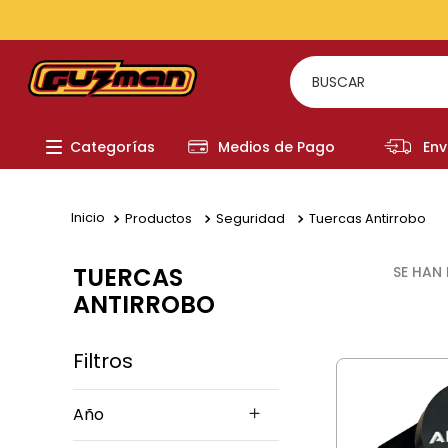
TODOS LOS MEDIOS DE PAGO
BUSCAR
TÉRMI
Categorías
Medios de Pago
Env
1
.
to
2
.
re
Productos
Seguridad
Tuercas Antirrobo
3
.
a
4
.
fi
TUERCAS
ANTIRROBO
5
.
ch
Filtros
Año