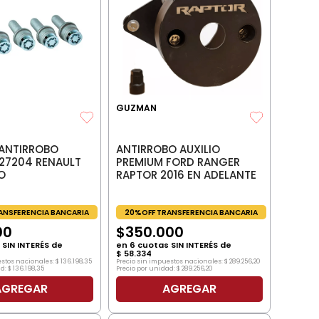
GUZMAN
ANTIRROBO AUXILIO
ANTIRROBO
PREMIUM FORD RANGER
27204 RENAULT
RAPTOR 2016 EN ADELANTE
O
20%OFF TRANSFERENCIA BANCARIA
ANSFERENCIA BANCARIA
$
350
.
000
00
en
6
cuotas SIN INTERÉS de
SIN INTERÉS de
$
58
.
334
Precio sin impuestos nacionales:
$
289
.
256
,
20
estos nacionales:
$
136
.
198
,
35
Precio por unidad:
$
289
.
256
,
20
d:
$
136
.
198
,
35
AGREGAR
AGREGAR