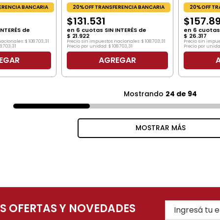
ERENCIA BANCARIA
20%OFF TRANSFERENCIA BANCARIA
20%OFF TR
$
131
.
531
$
157
.
8
INTERÉS de
en
6
cuotas SIN INTERÉS de
en
6
cuotas 
$
21
.
922
$
26
.
317
nacionales:
$
108
.
703
,
31
Precio sin impuestos nacionales:
$
108
.
703
,
31
Precio sin impu
8
.
703
,
31
Precio por unidad:
$
108
.
703
,
31
Precio por unida
EGAR
AGREGAR
Mostrando
24 de 94
MOSTRAR MÁS
AS OFERTAS Y NOVEDADES