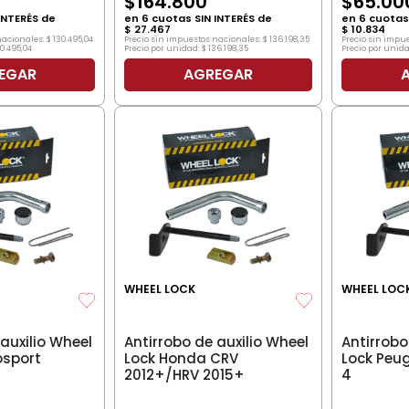
$
164
.
800
$
65
.
00
INTERÉS de
en
6
cuotas SIN INTERÉS de
en
6
cuotas 
$
27
.
467
$
10
.
834
nacionales:
$
130
.
495
,
04
Precio sin impuestos nacionales:
$
136
.
198
,
35
Precio sin impu
30
.
495
,
04
Precio por unidad:
$
136
.
198
,
35
Precio por unida
EGAR
AGREGAR
WHEEL LOCK
WHEEL LOC
auxilio Wheel
Antirrobo de auxilio Wheel
Antirrobo
osport
Lock Honda CRV
Lock Peu
2012+/HRV 2015+
4