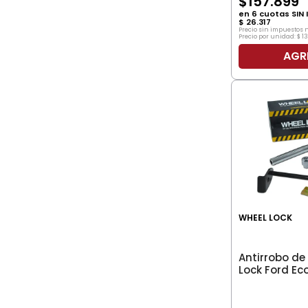
$
157
.
899
en
6
cuotas SIN 
$
26
.
317
Precio sin impuestos 
Precio por unidad:
$
1
AGR
WHEEL LOCK
Antirrobo de 
Lock Ford Ec