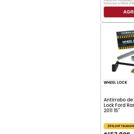
Precio sin impuestos 
Precio por unidad:
$
10
AGR
WHEEL LOCK
Antirrobo de 
Lock Ford Ra
2011 15"
20%OFF TRANSF