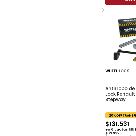
WHEEL LOCK
Antirrobo de 
Lock Renault
Stepway
20%OFF TRANSF
$
131
.
531
en
6
cuotas SIN 
$
21
.
922