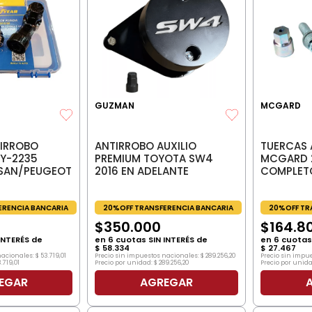
GUZMAN
MCGARD
IRROBO
ANTIRROBO AUXILIO
TUERCAS 
Y-2235
PREMIUM TOYOTA SW4
MCGARD 
SSAN/PEUGEOT
2016 EN ADELANTE
COMPLET
ERENCIA BANCARIA
20%OFF TRANSFERENCIA BANCARIA
20%OFF TR
$
350
.
000
$
164
.
8
INTERÉS de
en
6
cuotas SIN INTERÉS de
en
6
cuotas 
$
58
.
334
$
27
.
467
nacionales:
$
53
.
719
,
01
Precio sin impuestos nacionales:
$
289
.
256
,
20
Precio sin impu
3
.
719
,
01
Precio por unidad:
$
289
.
256
,
20
Precio por unida
EGAR
AGREGAR