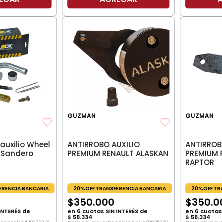
GUZMAN
GUZMAN
ANTIRROBO AUXILIO
auxilio Wheel
ANTIRROB
PREMIUM RENAULT ALASKAN
 Sandero
PREMIUM 
RAPTOR
20%OFF TRANSFERENCIA BANCARIA
ERENCIA BANCARIA
20%OFF TR
$
350
.
000
$
350
.
0
en
6
cuotas SIN INTERÉS de
INTERÉS de
en
6
cuotas 
$
58
.
334
$
58
.
334