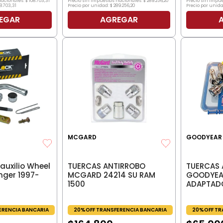
Precio sin impuestos nacionales:
$
289
.
256
,
20
nacionales:
$
108
.
703
,
31
Precio sin impu
Precio por unidad:
$
289
.
256
,
20
8
.
703
,
31
Precio por unida
EGAR
AGREGAR
MCGARD
GOODYEAR
auxilio Wheel
TUERCAS ANTIRROBO
TUERCAS 
nger 1997-
MCGARD 24214 SU RAM
GOODYEAR
1500
ADAPTAD
ERENCIA BANCARIA
20%OFF TRANSFERENCIA BANCARIA
20%OFF TR