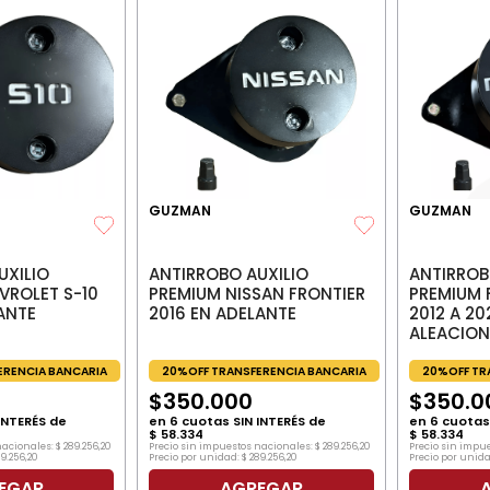
GUZMAN
GUZMAN
UXILIO
ANTIRROBO AUXILIO
ANTIRROB
VROLET S-10
PREMIUM NISSAN FRONTIER
PREMIUM 
ANTE
2016 EN ADELANTE
2012 A 20
ALEACION
ERENCIA BANCARIA
20%OFF TRANSFERENCIA BANCARIA
20%OFF TR
$
350
.
000
$
350
.
0
INTERÉS de
en
6
cuotas SIN INTERÉS de
en
6
cuotas 
$
58
.
334
$
58
.
334
nacionales:
$
289
.
256
,
20
Precio sin impuestos nacionales:
$
289
.
256
,
20
Precio sin impu
89
.
256
,
20
Precio por unidad:
$
289
.
256
,
20
Precio por unida
EGAR
AGREGAR