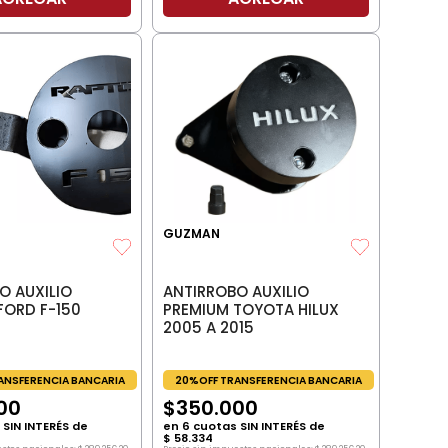
GUZMAN
O AUXILIO
ANTIRROBO AUXILIO
FORD F-150
PREMIUM TOYOTA HILUX
2005 A 2015
ANSFERENCIA BANCARIA
20%OFF TRANSFERENCIA BANCARIA
00
$
350
.
000
SIN INTERÉS de
en
6
cuotas SIN INTERÉS de
$
58
.
334