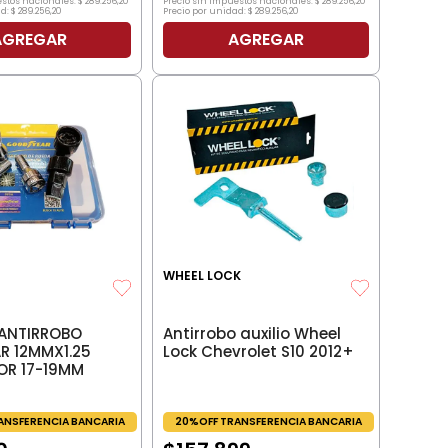
estos nacionales:
$
289
.
256
,
20
Precio sin impuestos nacionales:
$
289
.
256
,
20
d:
$
289
.
256
,
20
Precio por unidad:
$
289
.
256
,
20
AGREGAR
AGREGAR
WHEEL LOCK
ANTIRROBO
Antirrobo auxilio Wheel
 12MMX1.25
Lock Chevrolet S10 2012+
OR 17-19MM
ANSFERENCIA BANCARIA
20%OFF TRANSFERENCIA BANCARIA