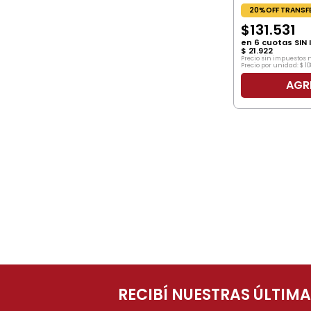
20%OFF TRANSF
$
131
.
531
en
6
cuotas SIN 
$
21
.
922
Precio sin impuestos 
Precio por unidad:
$
10
AGR
RECIBÍ NUESTRAS ÚLTIM