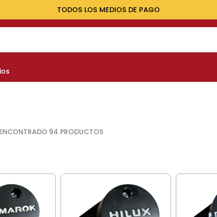
ENVÍOS A TODO EL PAÍS
NOS MÁS BUSCADOS
ios
yota
nault
marok
at
94
PRODUCTOS
evrolet