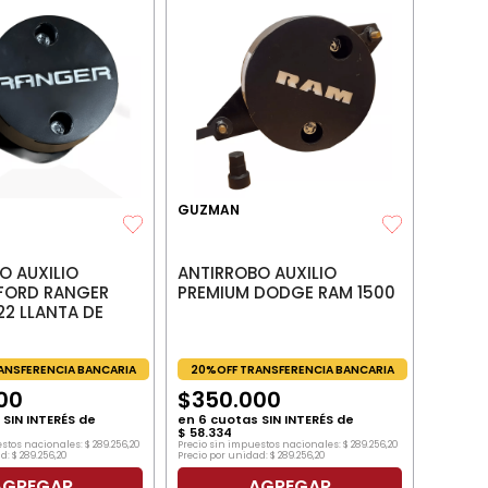
GUZMAN
O AUXILIO
ANTIRROBO AUXILIO
FORD RANGER
PREMIUM DODGE RAM 1500
22 LLANTA DE
ANSFERENCIA BANCARIA
20%OFF TRANSFERENCIA BANCARIA
00
$
350
.
000
SIN INTERÉS de
en
6
cuotas SIN INTERÉS de
$
58
.
334
estos nacionales:
$
289
.
256
,
20
Precio sin impuestos nacionales:
$
289
.
256
,
20
d:
$
289
.
256
,
20
Precio por unidad:
$
289
.
256
,
20
AGREGAR
AGREGAR