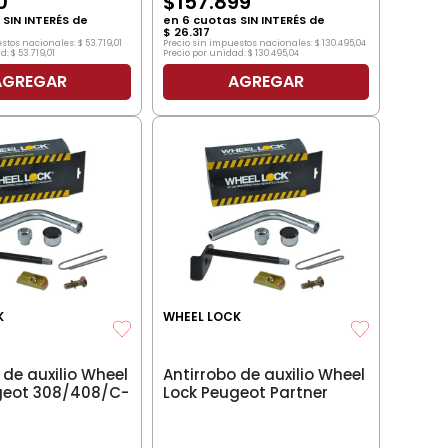
0
$
157
.
899
SIN INTERÉS de
en
6
cuotas SIN INTERÉS de
$
26
.
317
estos nacionales:
$
53
.
719
,
01
Precio sin impuestos nacionales:
$
130
.
495
,
04
d:
$
53
.
719
,
01
Precio por unidad:
$
130
.
495
,
04
AGREGAR
AGREGAR
K
WHEEL LOCK
 de auxilio Wheel
Antirrobo de auxilio Wheel
geot 308/408/C-
Lock Peugeot Partner