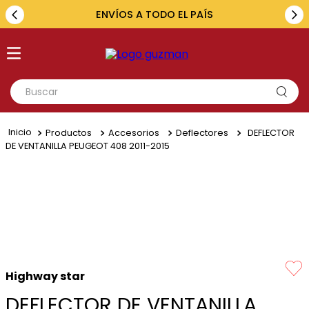
ENVÍOS A TODO EL PAÍS
Buscar
TÉRMINOS MÁS BUSCADOS
Productos
Accesorios
Deflectores
DEFLECTOR
1
.
toyota
DE VENTANILLA PEUGEOT 408 2011-2015
2
.
renault
3
.
amarok
4
.
fiat
5
.
chevrolet
Highway star
DEFLECTOR DE VENTANILLA