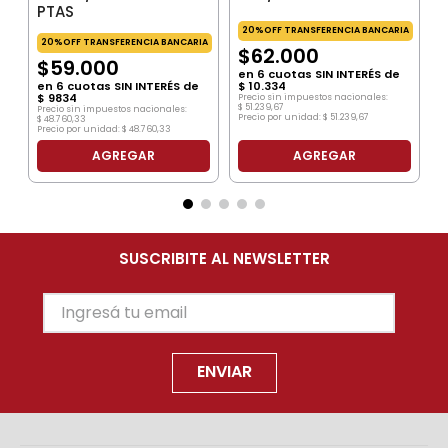
PTAS
20%OFF TRANSFERENCIA BANCARIA
20%OFF TRANSFERENCIA BANCARIA
$
62
.
000
$
59
.
000
en
6
cuotas SIN INTERÉS de
en
6
cuotas SIN INTERÉS de
$
10
.
334
$
9834
Precio sin impuestos nacionales:
$
51
.
239
,
67
Precio sin impuestos nacionales:
Precio por unidad:
$
51
.
239
,
67
$
48
.
760
,
33
Precio por unidad:
$
48
.
760
,
33
AGREGAR
AGREGAR
SUSCRIBITE AL NEWSLETTER
ENVIAR