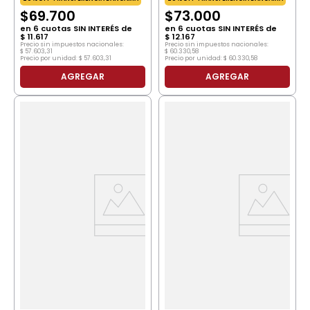
$
69
.
700
$
73
.
000
en
6
cuotas SIN INTERÉS de
en
6
cuotas SIN INTERÉS de
$
11
.
617
$
12
.
167
Precio sin impuestos nacionales:
Precio sin impuestos nacionales:
$
57
.
603
,
31
$
60
.
330
,
58
Precio por unidad:
$
57
.
603
,
31
Precio por unidad:
$
60
.
330
,
58
AGREGAR
AGREGAR