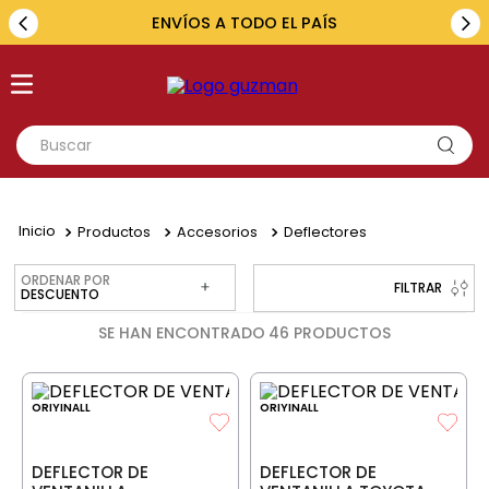
ENVÍOS A TODO EL PAÍS
Buscar
TÉRMINOS MÁS BUSCADOS
1
.
toyota
Productos
Accesorios
Deflectores
2
.
renault
ORDENAR POR
FILTRAR
DESCUENTO
3
.
amarok
46
PRODUCTOS
4
.
fiat
5
.
hilux
ORIYINALL
ORIYINALL
DEFLECTOR DE
DEFLECTOR DE