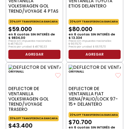
VENTANILLA
VENTANILLA TOYOTA
VOLKSWAGEN GOL
ETIOS DELANTERO
TREND/VOYAGE 4 PTAS
20%OFF TRANSFERENCIA BANCARIA
20%OFF TRANSFERENCIA BANCARIA
$
59
.
000
$
80
.
000
en
6
cuotas SIN INTERÉS de
en
6
cuotas SIN INTERÉS de
$
9834
,
00
$
13
.
334
Precio sin impuestos nacionales:
Precio sin impuestos nacionales:
$
48
.
760
,
33
$
66
.
115
,
70
Precio por unidad:
$
48
.
760
,
33
Precio por unidad:
$
66
.
115
,
70
AGREGAR
AGREGAR
ORIYINALL
ORIYINALL
DEFLECTOR DE
DEFLECTOR DE
VENTANILLA
VENTANILLA FIAT
VOLKSWAGEN GOL
SIENA/PALIO/LOCK 97-
TREND/VOYAGE
15+ DELANTERO
TRASERO
20%OFF TRANSFERENCIA BANCARIA
20%OFF TRANSFERENCIA BANCARIA
$
70
.
700
$
43
.
400
en
6
cuotas SIN INTERÉS de