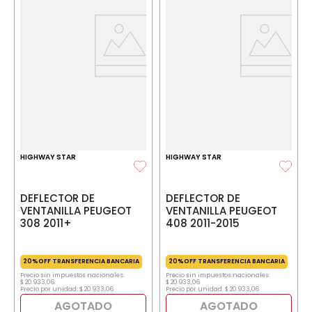
HIGHWAY STAR
HIGHWAY STAR
DEFLECTOR DE
DEFLECTOR DE
VENTANILLA PEUGEOT
VENTANILLA PEUGEOT
308 2011+
408 2011-2015
20%OFF TRANSFERENCIA BANCARIA
20%OFF TRANSFERENCIA BANCARIA
Precio sin impuestos nacionales:
Precio sin impuestos nacionales:
$
20
.
933
,
06
$
20
.
933
,
06
Precio por unidad:
$
20
.
933
,
06
Precio por unidad:
$
20
.
933
,
06
AGOTADO
AGOTADO