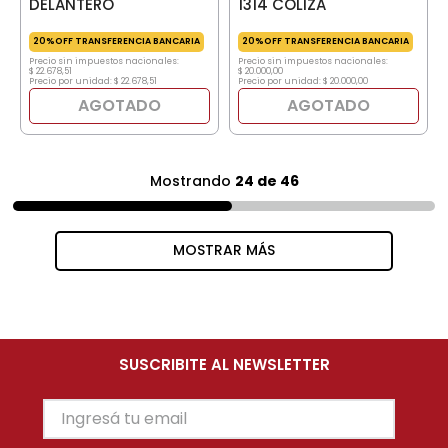
DELANTERO
1314 COLIZA
20%OFF TRANSFERENCIA BANCARIA
20%OFF TRANSFERENCIA BANCARIA
Precio sin impuestos nacionales:
Precio sin impuestos nacionales:
$
22
.
678
,
51
$
20
.
000
,
00
Precio por unidad:
$
22
.
678
,
51
Precio por unidad:
$
20
.
000
,
00
AGOTADO
AGOTADO
Mostrando
24 de 46
MOSTRAR MÁS
SUSCRIBITE AL NEWSLETTER