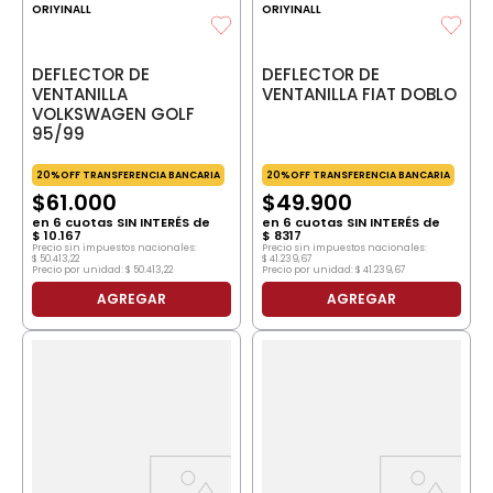
ORIYINALL
ORIYINALL
DEFLECTOR DE
DEFLECTOR DE
VENTANILLA
VENTANILLA FIAT DOBLO
VOLKSWAGEN GOLF
95/99
20%OFF TRANSFERENCIA BANCARIA
20%OFF TRANSFERENCIA BANCARIA
$
61
.
000
$
49
.
900
en
6
cuotas SIN INTERÉS de
en
6
cuotas SIN INTERÉS de
$
10
.
167
$
8317
Precio sin impuestos nacionales:
Precio sin impuestos nacionales:
$
50
.
413
,
22
$
41
.
239
,
67
Precio por unidad:
$
50
.
413
,
22
Precio por unidad:
$
41
.
239
,
67
AGREGAR
AGREGAR