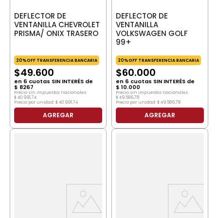
DEFLECTOR DE
DEFLECTOR DE
VENTANILLA CHEVROLET
VENTANILLA
PRISMA/ ONIX TRASERO
VOLKSWAGEN GOLF
99+
20%OFF TRANSFERENCIA BANCARIA
20%OFF TRANSFERENCIA BANCARIA
$
49
.
600
$
60
.
000
en
6
cuotas SIN INTERÉS de
en
6
cuotas SIN INTERÉS de
$
8267
$
10
.
000
Precio sin impuestos nacionales:
Precio sin impuestos nacionales:
$
40
.
991
,
74
$
49
.
586
,
78
Precio por unidad:
$
40
.
991
,
74
Precio por unidad:
$
49
.
586
,
78
AGREGAR
AGREGAR