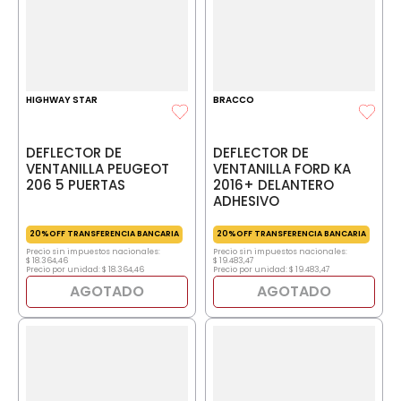
HIGHWAY STAR
BRACCO
DEFLECTOR DE
DEFLECTOR DE
VENTANILLA PEUGEOT
VENTANILLA FORD KA
206 5 PUERTAS
2016+ DELANTERO
ADHESIVO
20%OFF TRANSFERENCIA BANCARIA
20%OFF TRANSFERENCIA BANCARIA
Precio sin impuestos nacionales:
Precio sin impuestos nacionales:
$
18
.
364
,
46
$
19
.
483
,
47
Precio por unidad:
$
18
.
364
,
46
Precio por unidad:
$
19
.
483
,
47
AGOTADO
AGOTADO