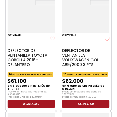
ORIYINALL
ORIYINALL
DEFLECTOR DE
DEFLECTOR DE
VENTANILLA TOYOTA
VENTANILLA
COROLLA 2016+
VOLKSWAGEN GOL
DELANTERO
AB9/2000 3 PTS
20%OFF TRANSFERENCIA BANCARIA
20%OFF TRANSFERENCIA BANCARIA
$
61
.
100
$
62
.
000
en
6
cuotas SIN INTERÉS de
en
6
cuotas SIN INTERÉS de
$
10
.
184
$
10
.
334
Precio sin impuestos nacionales:
Precio sin impuestos nacionales:
$
50
.
495
,
87
$
51
.
239
,
67
Precio por unidad:
$
50
.
495
,
87
Precio por unidad:
$
51
.
239
,
67
AGREGAR
AGREGAR