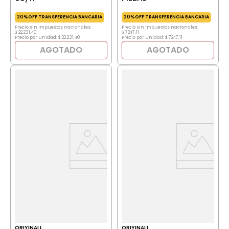
20%OFF TRANSFERENCIA BANCARIA
20%OFF TRANSFERENCIA BANCARIA
Precio sin impuestos nacionales:
Precio sin impuestos nacionales:
$
22
.
231
,
40
$
7247
,
11
Precio por unidad:
$
22
.
231
,
40
Precio por unidad:
$
7247
,
11
AGOTADO
AGOTADO
ORIYINALL
ORIYINALL