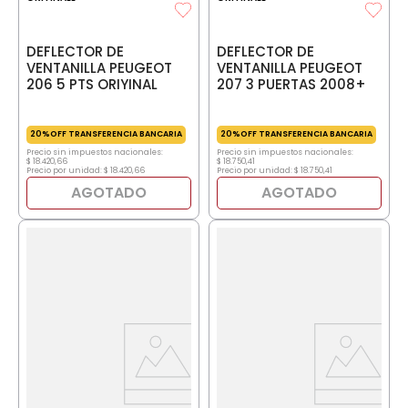
DEFLECTOR DE
DEFLECTOR DE
VENTANILLA PEUGEOT
VENTANILLA PEUGEOT
206 5 PTS ORIYINAL
207 3 PUERTAS 2008+
20%OFF TRANSFERENCIA BANCARIA
20%OFF TRANSFERENCIA BANCARIA
Precio sin impuestos nacionales:
Precio sin impuestos nacionales:
$
18
.
420
,
66
$
18
.
750
,
41
Precio por unidad:
$
18
.
420
,
66
Precio por unidad:
$
18
.
750
,
41
AGOTADO
AGOTADO