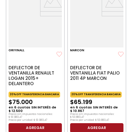
ORIYINALL
MARCON
DEFLECTOR DE
DEFLECTOR DE
VENTANILLA RENAULT
VENTANILLA FIAT PALIO
LOGAN 2015+
2011 4P MARCON
DELANTERO
20%OFF TRANSFERENCIA BANCARIA
20%OFF TRANSFERENCIA BANCARIA
$
75
.
000
$
65
.
199
en
6
cuotas SIN INTERÉS de
en
6
cuotas SIN INTERÉS de
$
12
.
500
$
10
.
867
Precio sin impuestos nacionales:
Precio sin impuestos nacionales:
$
61
.
983
,
47
$
53
.
883
,
47
Precio por unidad:
$
61
.
983
,
47
Precio por unidad:
$
53
.
883
,
47
AGREGAR
AGREGAR