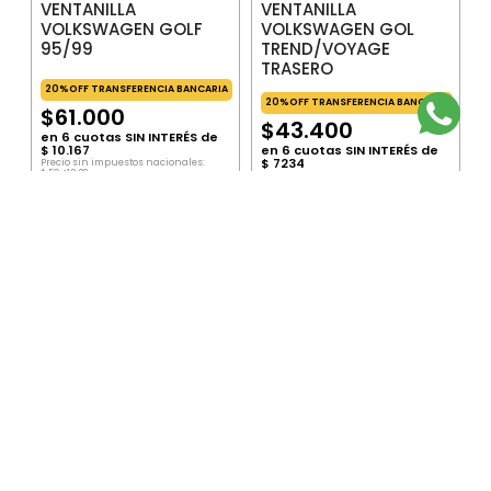
VENTANILLA
VENTANILLA
VOLKSWAGEN GOLF
VOLKSWAGEN GOL
95/99
TREND/VOYAGE
TRASERO
20%OFF TRANSFERENCIA BANCARIA
20%OFF TRANSFERENCIA BANCARIA
$
61
.
000
$
43
.
400
en
6
cuotas SIN INTERÉS de
$
10
.
167
en
6
cuotas SIN INTERÉS de
$
7234
Precio sin impuestos nacionales:
$
50
.
413
,
22
Precio sin impuestos nacionales:
Precio por unidad:
$
50
.
413
,
22
$
35
.
867
,
77
Precio por unidad:
$
35
.
867
,
77
AGREGAR
AGREGAR
SUSCRIBITE AL NEWSLETTER
ENVIAR