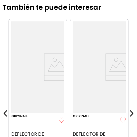
También te puede interesar
O
D
N
V
IA
$
P
$
P
ORIYINALL
ORIYINALL
DEFLECTOR DE
DEFLECTOR DE