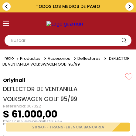
TODOS LOS MEDIOS DE PAGO
Buscar
TÉRMINOS MÁS BUSCADOS
Productos
Accesorios
Deflectores
DEFLECTOR
1
.
toyota
DE VENTANILLA VOLKSWAGEN GOLF 95/99
2
.
renault
Oriyinall
3
.
amarok
DEFLECTOR DE VENTANILLA
4
.
fiat
VOLKSWAGEN GOLF 95/99
5
.
chevrolet
Referencia
:
007322
$
61
.
000
,
00
Precio sin impuestos nacionales:
$
50
.
413
,
22
Precio por unidad:
$
50
.
413
,
22
20%OFF TRANSFERENCIA BANCARIA